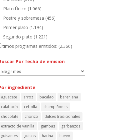
Plato Único
(1.066)
Postre y sobremesa
(456)
Primer plato
(1.194)
Segundo plato
(1.221)
Últimos programas emitidos:
(2.366)
Buscar Por fecha de emisión
Buscar
Por
fecha
Por ingrediente
de
aguacate
arroz
bacalao
berenjena
emisión
calabacín
cebolla
champiñones
chocolate
chorizo
dulces tradicionales
extracto de vainilla
gambas
garbanzos
guisantes
guisos
harina
huevo