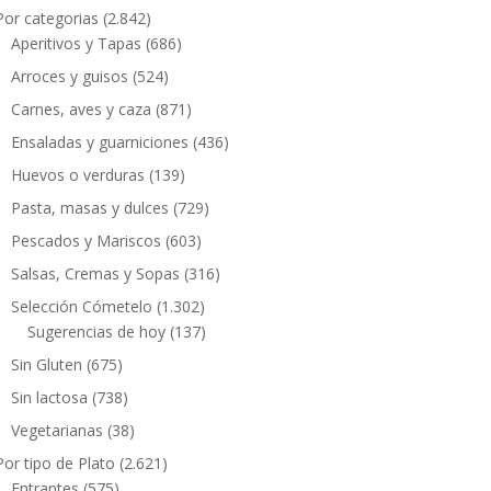
Por categorias
(2.842)
Aperitivos y Tapas
(686)
Arroces y guisos
(524)
Carnes, aves y caza
(871)
Ensaladas y guarniciones
(436)
Huevos o verduras
(139)
Pasta, masas y dulces
(729)
Pescados y Mariscos
(603)
Salsas, Cremas y Sopas
(316)
Selección Cómetelo
(1.302)
Sugerencias de hoy
(137)
Sin Gluten
(675)
Sin lactosa
(738)
Vegetarianas
(38)
Por tipo de Plato
(2.621)
Entrantes
(575)