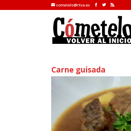
cometelo@rtva.es
Carne guisada