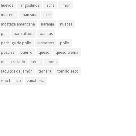
huevos
langostinos
leche
limon
maicena
manzana
miel
mostaza americana
naranja
nueces
pan
pan rallado
patatas
pechuga de pollo
pistachos
pollo
postres
puerro
queso
queso crema
queso rallado
setas
tapeo
taquitos de jamón
ternera
tomillo seco
vino blanco
zanahoria