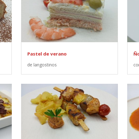
Pastel de verano
Ño
de langostinos
co