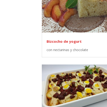
Bizcocho de yogurt
con nectarinas y chocolate