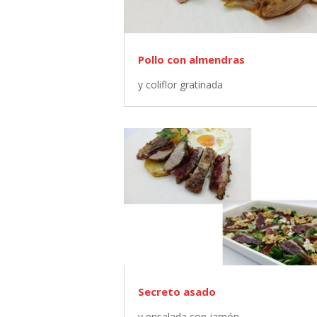
Pollo con almendras
y coliflor gratinada
Secreto asado
y ensalada con jamón