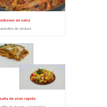
mbones en salsa
panecillos de verdura
saña de atún rápida
cadillo de mango y langostinos