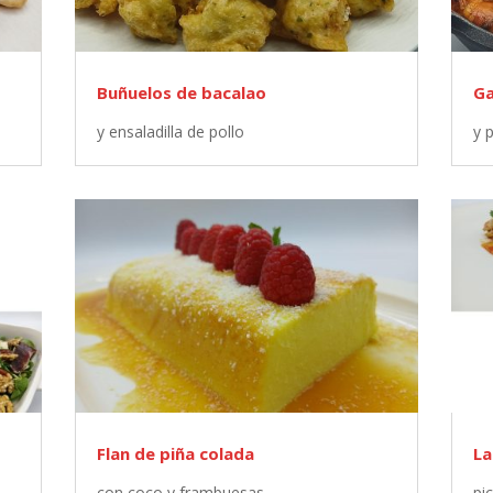
Buñuelos de bacalao
Ga
y ensaladilla de pollo
y 
Flan de piña colada
La
con coco y frambuesas
pi