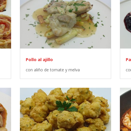
Pollo al ajillo
Pa
con aliño de tomate y melva
co