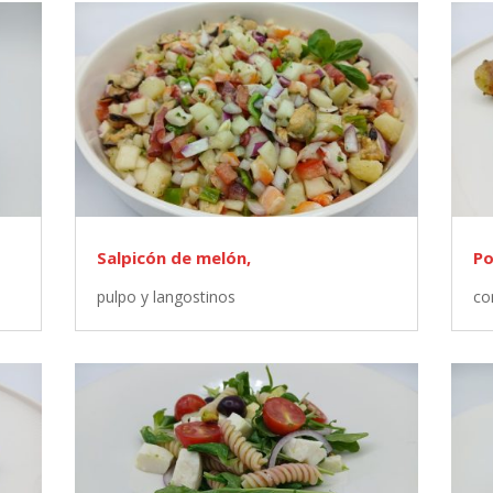
Salpicón de melón,
Po
pulpo y langostinos
co