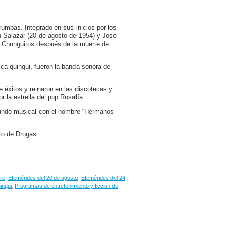
umbas. Integrado en sus inicios por los
n Salazar (20 de agosto de 1954) y José
s Chunguitos después de la muerte de
a quinqui, fueron la banda sonora de
 éxitos y reinaron en las discotecas y
 la estrella del pop Rosalía.
mundo musical con el nombre “Hermanos
ito de Drogas
re
,
Efemérides del 20 de agosto
,
Efemérides del 24
inqui
,
Programas de entretenimiento y ficción de