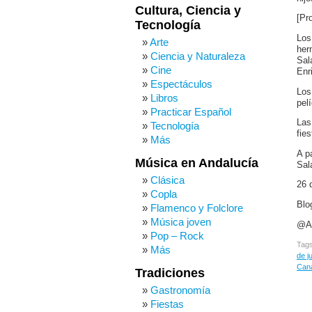
Cultura, Ciencia y
[Pr
Tecnología
Los
Arte
her
Ciencia y Naturaleza
Sal
Cine
Enr
Espectáculos
Los
Libros
pel
Practicar Español
Las
Tecnología
fie
Más
A p
Música en Andalucía
Sal
Clásica
26 
Copla
Blo
Flamenco y Folclore
Música joven
@Ar
Pop – Rock
Tag
Más
de j
Cana
Tradiciones
Gastronomía
Fiestas