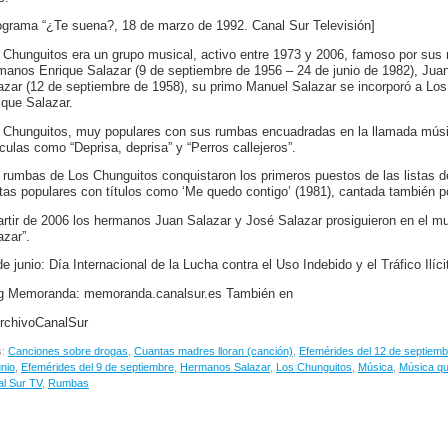
ograma “¿Te suena?, 18 de marzo de 1992. Canal Sur Televisión]
 Chunguitos era un grupo musical, activo entre 1973 y 2006, famoso por sus r
manos Enrique Salazar (9 de septiembre de 1956 – 24 de junio de 1982), Jua
azar (12 de septiembre de 1958), su primo Manuel Salazar se incorporó a Lo
ique Salazar.
 Chunguitos, muy populares con sus rumbas encuadradas en la llamada músic
ículas como “Deprisa, deprisa” y “Perros callejeros”.
 rumbas de Los Chunguitos conquistaron los primeros puestos de las listas de
stas populares con títulos como ‘Me quedo contigo’ (1981), cantada también por
artir de 2006 los hermanos Juan Salazar y José Salazar prosiguieron en el 
azar”.
de junio: Día Internacional de la Lucha contra el Uso Indebido y el Tráfico Ilíc
g Memoranda: memoranda.canalsur.es También en
chivoCanalSur
s:
Canciones sobre drogas
,
Cuantas madres lloran (canción)
,
Efemérides del 12 de septiemb
unio
,
Efemérides del 9 de septiembre
,
Hermanos Salazar
,
Los Chunguitos
,
Música
,
Música qu
l Sur TV
,
Rumbas