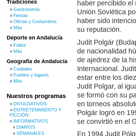
Tradiciones
haber percibido el
Gastronomía
Unión Soviética po
Fiestas
haber sido intenc
Oficios y Costumbres
Más
su reputación.
Deporte en Andalucía
Judit Polgár (Budap
Fútbol
de nacionalidad hú
Más
de ajedrez de la hi
Geografía de Andalucía
Internacional. Jud
Ciudades
Pueblos y lugares
estar entre los die
Más
Judit Polgar, al i
se formó con su pa
Nuestros programas
en torneos absolut
DIVULGATIVOS
ENTRETENIMIENTO Y
Polgár logró en 1
FICCIÓN
se convirtió en el 
INFORMATIVOS
DIARIOS
En 1994 Judit Pólg
SEMANALES