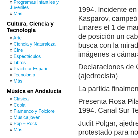
Programas Infantiles y
Juveniles
1994. Incidente en 
Más
Kasparov, campeón
Cultura, Ciencia y
Linares el 1 de ma
Tecnología
de posición un caba
Arte
Ciencia y Naturaleza
busca con la mirada
Cine
imágenes a cámara 
Espectáculos
Libros
Declaraciones de C
Practicar Español
Tecnología
(ajedrecista).
Más
La partida finalme
Música en Andalucía
Clásica
Presenta Rosa Pila
Copla
1994. Canal Sur Te
Flamenco y Folclore
Música joven
Judit Polgar, ajed
Pop – Rock
Más
protestado para no 